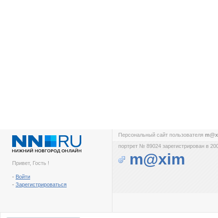
Персональный сайт пользователя
m@x
портрет № 89024 зарегистрирован в 200
m@xim
Привет, Гость !
-
Войти
-
Зарегистрироваться