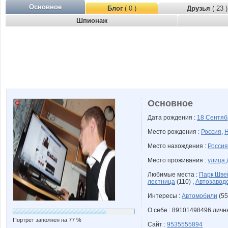
Основное
Блог
( 0 )
Друзья
( 23 )
Шпионаж
Основное
Дата рождения :
18 Сентя
Место рождения :
Россия
,
Н
Место нахождения :
Россия
Место проживания :
улица 
Любимые места :
Парк Шве
лестница
(110) ,
Автозаводс
Интересы :
Автомобили
(55
О себе : 89101498496 лич
Портрет заполнен на 77 %
Сайт :
9535555894