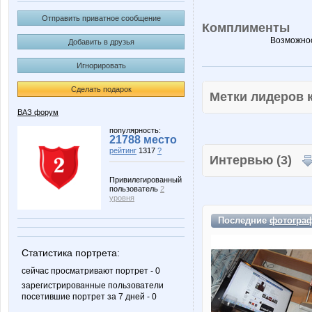
Отправить приватное сообщение
Комплименты
Возможнос
Добавить в друзья
Игнорировать
Сделать подарок
Метки лидеров
ВАЗ форум
популярность:
21788 место
рейтинг
1317
?
Интервью (3)
Привилегированный
пользователь
2
уровня
Последние
фотогра
Статистика портрета:
сейчас просматривают портрет - 0
зарегистрированные пользователи
посетившие портрет за 7 дней - 0